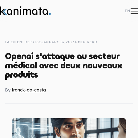
EN
Services
IA EN ENTREPRISE
JANUARY 13, 2026
4 MIN READ
Formation
Openai s'attaque au secteur
médical avec deux nouveaux
Méthode
produits
À propos
By
franck-da-costa
Études de cas
Blog
Contact